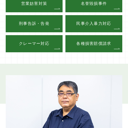
営業妨害対策
名誉毀損事件
刑事告訴・告発
民事介入暴力対応
クレーマー対応
各種損害賠償請求